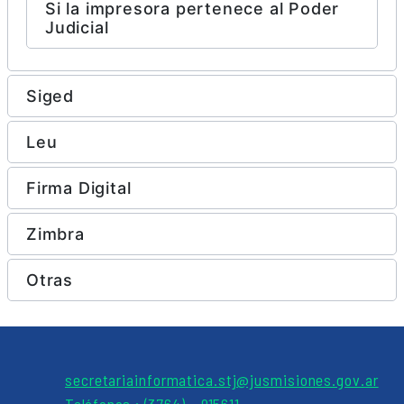
Si la impresora pertenece al Poder
Judicial
Siged
Leu
Firma Digital
Zimbra
Otras
secretariainformatica.stj@jusmisiones.gov.ar
Teléfonos : (3764) - 915611