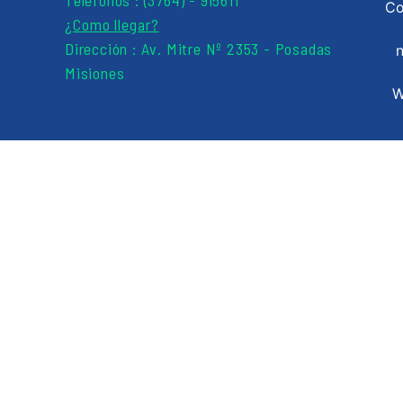
Co
¿Como llegar?
Dirección : Av. Mitre Nº 2353 - Posadas
Misiones
W